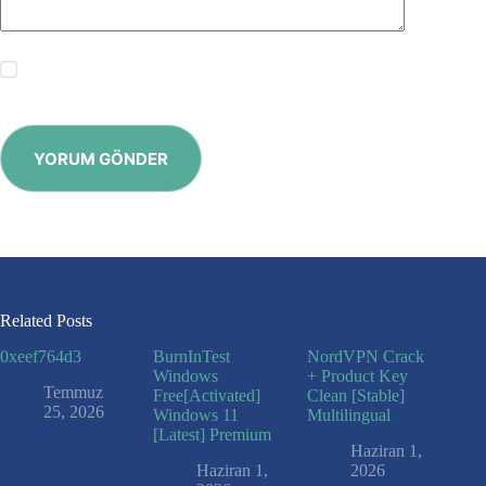
Save my name, email and website in this browser for the
next time I comment.
YORUM GÖNDER
Related Posts
0xeef764d3
BurnInTest
NordVPN Crack
Windows
+ Product Key
Temmuz
Free[Activated]
Clean [Stable]
25, 2026
Windows 11
Multilingual
[Latest] Premium
Haziran 1,
Haziran 1,
2026