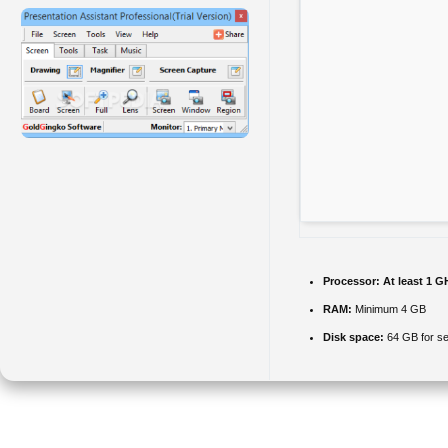
Processor:
At least 1 G
RAM:
Minimum 4 GB
Disk space:
64 GB for se