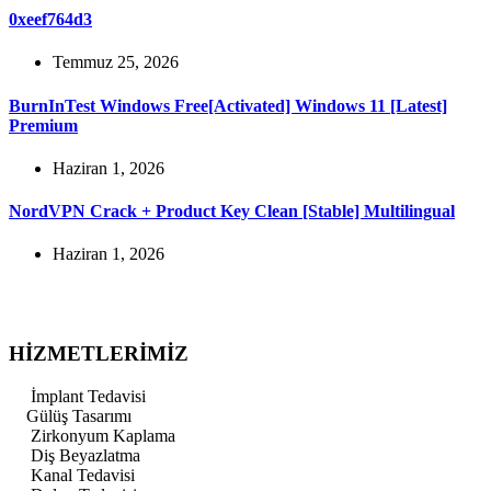
0xeef764d3
Temmuz 25, 2026
BurnInTest Windows Free[Activated] Windows 11 [Latest]
Premium
Haziran 1, 2026
NordVPN Crack + Product Key Clean [Stable] Multilingual
Haziran 1, 2026
HİZMETLERİMİZ
İmplant Tedavisi
Gülüş Tasarımı
Zirkonyum Kaplama
Diş Beyazlatma
Kanal Tedavisi