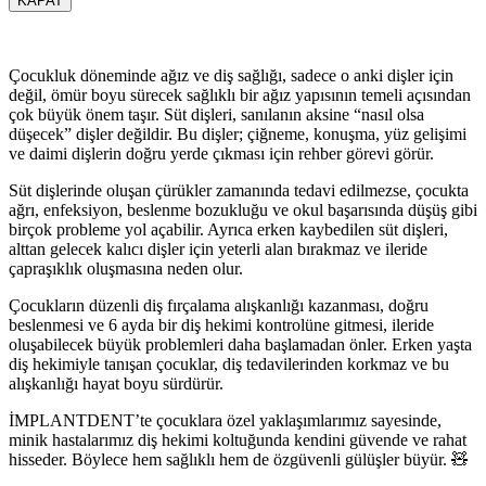
KAPAT
Çocukluk döneminde ağız ve diş sağlığı, sadece o anki dişler için
değil, ömür boyu sürecek sağlıklı bir ağız yapısının temeli açısından
çok büyük önem taşır. Süt dişleri, sanılanın aksine “nasıl olsa
düşecek” dişler değildir. Bu dişler; çiğneme, konuşma, yüz gelişimi
ve daimi dişlerin doğru yerde çıkması için rehber görevi görür.
Süt dişlerinde oluşan çürükler zamanında tedavi edilmezse, çocukta
ağrı, enfeksiyon, beslenme bozukluğu ve okul başarısında düşüş gibi
birçok probleme yol açabilir. Ayrıca erken kaybedilen süt dişleri,
alttan gelecek kalıcı dişler için yeterli alan bırakmaz ve ileride
çapraşıklık oluşmasına neden olur.
Çocukların düzenli diş fırçalama alışkanlığı kazanması, doğru
beslenmesi ve 6 ayda bir diş hekimi kontrolüne gitmesi, ileride
oluşabilecek büyük problemleri daha başlamadan önler. Erken yaşta
diş hekimiyle tanışan çocuklar, diş tedavilerinden korkmaz ve bu
alışkanlığı hayat boyu sürdürür.
İMPLANTDENT’te çocuklara özel yaklaşımlarımız sayesinde,
minik hastalarımız diş hekimi koltuğunda kendini güvende ve rahat
hisseder. Böylece hem sağlıklı hem de özgüvenli gülüşler büyür. 🧸