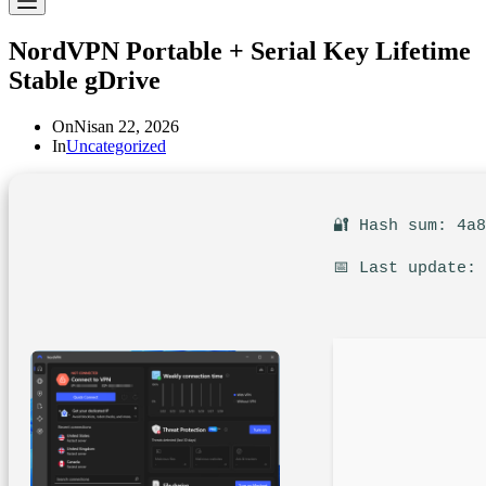
NordVPN Portable + Serial Key Lifetime
Stable gDrive
On
Nisan 22, 2026
In
Uncategorized
🔐 Hash sum: 4a
📅 Last update: