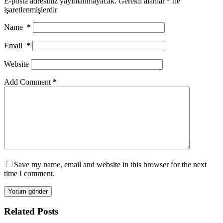
E-posta adresiniz yayınlanmayacak.
Gerekli alanlar
*
ile
işaretlenmişlerdir
Name
*
Email
*
Website
Add Comment
*
Save my name, email and website in this browser for the next
time I comment.
Yorum gönder
Related Posts