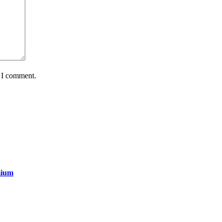
e I comment.
mium