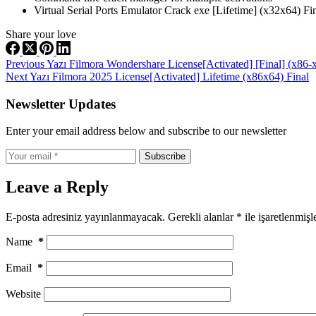
Virtual Serial Ports Emulator Crack exe [Lifetime] (x32x64) Fi
Share your love
Previous
Yazı
Filmora Wondershare License[Activated] [Final] (x86-
Next
Yazı
Filmora 2025 License[Activated] Lifetime (x86x64) Final
Newsletter Updates
Enter your email address below and subscribe to our newsletter
Subscribe
Leave a Reply
E-posta adresiniz yayınlanmayacak.
Gerekli alanlar
*
ile işaretlenmişl
Name
*
Email
*
Website