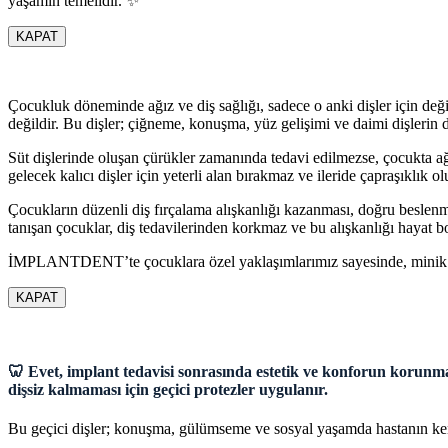
yaşamın temelidir. ✨
KAPAT
Çocukluk döneminde ağız ve diş sağlığı, sadece o anki dişler için değil
değildir. Bu dişler; çiğneme, konuşma, yüz gelişimi ve daimi dişlerin 
Süt dişlerinde oluşan çürükler zamanında tedavi edilmezse, çocukta ağr
gelecek kalıcı dişler için yeterli alan bırakmaz ve ileride çapraşıklık 
Çocukların düzenli diş fırçalama alışkanlığı kazanması, doğru beslenm
tanışan çocuklar, diş tedavilerinden korkmaz ve bu alışkanlığı hayat b
İMPLANTDENT’te çocuklara özel yaklaşımlarımız sayesinde, minik has
KAPAT
🦷 Evet, implant tedavisi sonrasında estetik ve konforun korunmas
dişsiz kalmaması için geçici protezler uygulanır.
Bu geçici dişler; konuşma, gülümseme ve sosyal yaşamda hastanın kendi