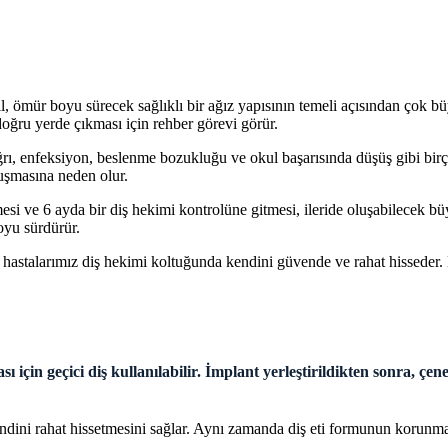
, ömür boyu sürecek sağlıklı bir ağız yapısının temeli açısından çok büy
doğru yerde çıkması için rehber görevi görür.
ı, enfeksiyon, beslenme bozukluğu ve okul başarısında düşüş gibi birçok
oluşmasına neden olur.
esi ve 6 ayda bir diş hekimi kontrolüne gitmesi, ileride oluşabilecek 
oyu sürdürür.
talarımız diş hekimi koltuğunda kendini güvende ve rahat hisseder. 
ı için geçici diş kullanılabilir. İmplant yerleştirildikten sonra, 
ni rahat hissetmesini sağlar. Aynı zamanda diş eti formunun korunmasına