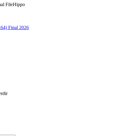
nal FileHippo
x64) Final 2026
erdir