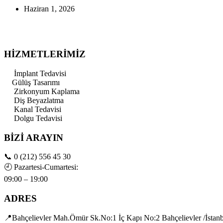
Haziran 1, 2026
HİZMETLERİMİZ
İmplant Tedavisi
Gülüş Tasarımı
Zirkonyum Kaplama
Diş Beyazlatma
Kanal Tedavisi
Dolgu Tedavisi
BİZİ ARAYIN
📞
0 (212) 556 45 30
🕘
Pazartesi-Cumartesi:
09:00 – 19:00
ADRES
📍Bahçelievler Mah.Ömür Sk.No:1 İç Kapı No:2 Bahçelievler /İstan