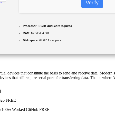
Verify
Processor:
1 GHz dual-core required
RAM:
Needed: 4 GB
Disk space:
64 GB for unpack
rtual devices that constitute the basis to send and receive data. Moder
ices that still require serial ports for transferring data. That is where 
]
 2026 FREE
x64) 100% Worked GitHub FREE