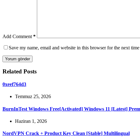
Add Comment
*
Save my name, email and website in this browser for the next tim
Yorum gönder
Related Posts
0xeef764d3
Temmuz 25, 2026
BurnInTest Windows Free[Activated] Windows 11 [Latest] Pre
Haziran 1, 2026
NordVPN Crack + Product Key Clean [Stable] Multilingual