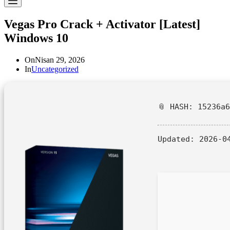
Vegas Pro Crack + Activator [Latest]
Windows 10
On
Nisan 29, 2026
In
Uncategorized
📎 HASH: 15236a
Updated:
2026-0