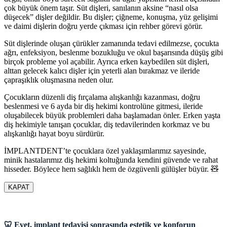
çok büyük önem taşır. Süt dişleri, sanılanın aksine “nasıl olsa
düşecek” dişler değildir. Bu dişler; çiğneme, konuşma, yüz gelişimi
ve daimi dişlerin doğru yerde çıkması için rehber görevi görür.
Süt dişlerinde oluşan çürükler zamanında tedavi edilmezse, çocukta
ağrı, enfeksiyon, beslenme bozukluğu ve okul başarısında düşüş gibi
birçok probleme yol açabilir. Ayrıca erken kaybedilen süt dişleri,
alttan gelecek kalıcı dişler için yeterli alan bırakmaz ve ileride
çapraşıklık oluşmasına neden olur.
Çocukların düzenli diş fırçalama alışkanlığı kazanması, doğru
beslenmesi ve 6 ayda bir diş hekimi kontrolüne gitmesi, ileride
oluşabilecek büyük problemleri daha başlamadan önler. Erken yaşta
diş hekimiyle tanışan çocuklar, diş tedavilerinden korkmaz ve bu
alışkanlığı hayat boyu sürdürür.
İMPLANTDENT’te çocuklara özel yaklaşımlarımız sayesinde,
minik hastalarımız diş hekimi koltuğunda kendini güvende ve rahat
hisseder. Böylece hem sağlıklı hem de özgüvenli gülüşler büyür. 🧸
KAPAT
🦷 Evet, implant tedavisi sonrasında estetik ve konforun