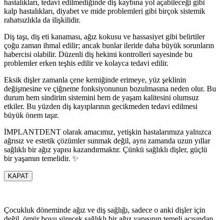
hastalıkları, tedavi edilmediğinde diş kaybına yol açabileceği gibi
kalp hastalıkları, diyabet ve mide problemleri gibi birçok sistemik
rahatsızlıkla da ilişkilidir.
Diş taşı, diş eti kanaması, ağız kokusu ve hassasiyet gibi belirtiler
çoğu zaman ihmal edilir; ancak bunlar ileride daha büyük sorunların
habercisi olabilir. Düzenli diş hekimi kontrolleri sayesinde bu
problemler erken teşhis edilir ve kolayca tedavi edilir.
Eksik dişler zamanla çene kemiğinde erimeye, yüz şeklinin
değişmesine ve çiğneme fonksiyonunun bozulmasına neden olur. Bu
durum hem sindirim sistemini hem de yaşam kalitesini olumsuz
etkiler. Bu yüzden diş kayıplarının gecikmeden tedavi edilmesi
büyük önem taşır.
İMPLANTDENT olarak amacımız, yetişkin hastalarımıza yalnızca
ağrısız ve estetik çözümler sunmak değil, aynı zamanda uzun yıllar
sağlıklı bir ağız yapısı kazandırmaktır. Çünkü sağlıklı dişler, güçlü
bir yaşamın temelidir. ✨
KAPAT
Çocukluk döneminde ağız ve diş sağlığı, sadece o anki dişler için
değil, ömür boyu sürecek sağlıklı bir ağız yapısının temeli açısından