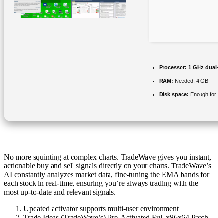
Processor:
1 GHz dual-
RAM:
Needed: 4 GB
Disk space:
Enough for 
No more squinting at complex charts. TradeWave gives you instant,
actionable buy and sell signals directly on your charts. TradeWave’s
AI constantly analyzes market data, fine-tuning the EMA bands for
each stock in real-time, ensuring you’re always trading with the
most up-to-date and relevant signals.
Updated activator supports multi-user environment
Trade Ideas (TradeWave’s) Pre-Activated Full x86x64 Patch