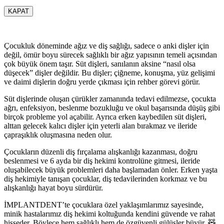
KAPAT
Çocukluk döneminde ağız ve diş sağlığı, sadece o anki dişler için
değil, ömür boyu sürecek sağlıklı bir ağız yapısının temeli açısından
çok büyük önem taşır. Süt dişleri, sanılanın aksine “nasıl olsa
düşecek” dişler değildir. Bu dişler; çiğneme, konuşma, yüz gelişimi
ve daimi dişlerin doğru yerde çıkması için rehber görevi görür.
Süt dişlerinde oluşan çürükler zamanında tedavi edilmezse, çocukta
ağrı, enfeksiyon, beslenme bozukluğu ve okul başarısında düşüş gibi
birçok probleme yol açabilir. Ayrıca erken kaybedilen süt dişleri,
alttan gelecek kalıcı dişler için yeterli alan bırakmaz ve ileride
çapraşıklık oluşmasına neden olur.
Çocukların düzenli diş fırçalama alışkanlığı kazanması, doğru
beslenmesi ve 6 ayda bir diş hekimi kontrolüne gitmesi, ileride
oluşabilecek büyük problemleri daha başlamadan önler. Erken yaşta
diş hekimiyle tanışan çocuklar, diş tedavilerinden korkmaz ve bu
alışkanlığı hayat boyu sürdürür.
İMPLANTDENT’te çocuklara özel yaklaşımlarımız sayesinde,
minik hastalarımız diş hekimi koltuğunda kendini güvende ve rahat
hisseder. Böylece hem sağlıklı hem de özgüvenli gülüşler büyür. 🧸