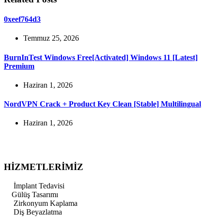
0xeef764d3
Temmuz 25, 2026
BurnInTest Windows Free[Activated] Windows 11 [Latest]
Premium
Haziran 1, 2026
NordVPN Crack + Product Key Clean [Stable] Multilingual
Haziran 1, 2026
HİZMETLERİMİZ
İmplant Tedavisi
Gülüş Tasarımı
Zirkonyum Kaplama
Diş Beyazlatma