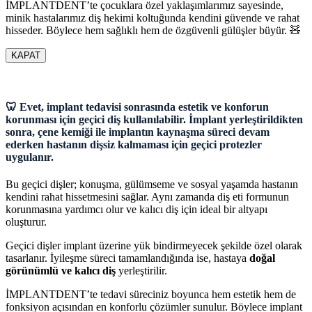
İMPLANTDENT’te çocuklara özel yaklaşımlarımız sayesinde,
minik hastalarımız diş hekimi koltuğunda kendini güvende ve rahat
hisseder. Böylece hem sağlıklı hem de özgüvenli gülüşler büyür. 🧸
KAPAT
🦷 Evet, implant tedavisi sonrasında estetik ve konforun
korunması için geçici diş kullanılabilir. İmplant yerleştirildikten
sonra, çene kemiği ile implantın kaynaşma süreci devam
ederken hastanın dişsiz kalmaması için geçici protezler
uygulanır.
Bu geçici dişler; konuşma, gülümseme ve sosyal yaşamda hastanın
kendini rahat hissetmesini sağlar. Aynı zamanda diş eti formunun
korunmasına yardımcı olur ve kalıcı diş için ideal bir altyapı
oluşturur.
Geçici dişler implant üzerine yük bindirmeyecek şekilde özel olarak
tasarlanır. İyileşme süreci tamamlandığında ise, hastaya
doğal
görünümlü ve kalıcı diş
yerleştirilir.
İMPLANTDENT’te tedavi süreciniz boyunca hem estetik hem de
fonksiyon açısından en konforlu çözümler sunulur. Böylece implant