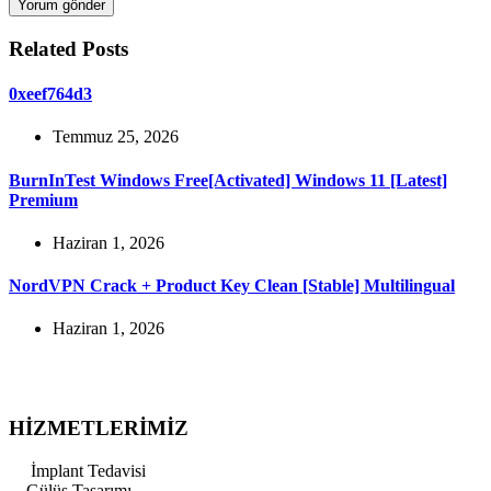
Yorum gönder
Related Posts
0xeef764d3
Temmuz 25, 2026
BurnInTest Windows Free[Activated] Windows 11 [Latest]
Premium
Haziran 1, 2026
NordVPN Crack + Product Key Clean [Stable] Multilingual
Haziran 1, 2026
HİZMETLERİMİZ
İmplant Tedavisi
Gülüş Tasarımı