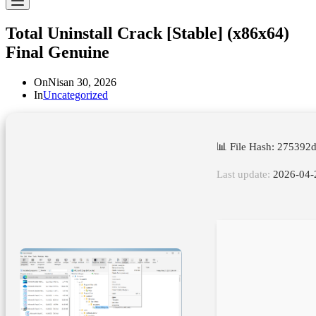
Total Uninstall Crack [Stable] (x86x64)
Final Genuine
On
Nisan 30, 2026
In
Uncategorized
📊 File Hash: 27539
Last update:
2026-04-