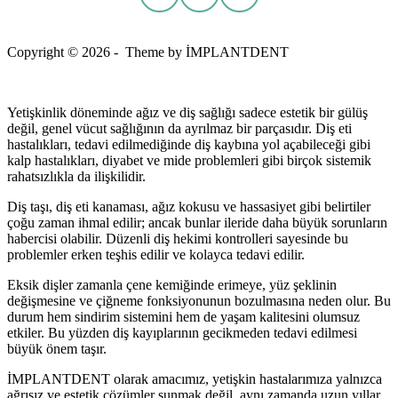
Copyright © 2026 - Theme by İMPLANTDENT
Yetişkinlik döneminde ağız ve diş sağlığı sadece estetik bir gülüş
değil, genel vücut sağlığının da ayrılmaz bir parçasıdır. Diş eti
hastalıkları, tedavi edilmediğinde diş kaybına yol açabileceği gibi
kalp hastalıkları, diyabet ve mide problemleri gibi birçok sistemik
rahatsızlıkla da ilişkilidir.
Diş taşı, diş eti kanaması, ağız kokusu ve hassasiyet gibi belirtiler
çoğu zaman ihmal edilir; ancak bunlar ileride daha büyük sorunların
habercisi olabilir. Düzenli diş hekimi kontrolleri sayesinde bu
problemler erken teşhis edilir ve kolayca tedavi edilir.
Eksik dişler zamanla çene kemiğinde erimeye, yüz şeklinin
değişmesine ve çiğneme fonksiyonunun bozulmasına neden olur. Bu
durum hem sindirim sistemini hem de yaşam kalitesini olumsuz
etkiler. Bu yüzden diş kayıplarının gecikmeden tedavi edilmesi
büyük önem taşır.
İMPLANTDENT olarak amacımız, yetişkin hastalarımıza yalnızca
ağrısız ve estetik çözümler sunmak değil, aynı zamanda uzun yıllar