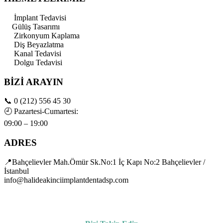
İmplant Tedavisi
Gülüş Tasarımı
Zirkonyum Kaplama
Diş Beyazlatma
Kanal Tedavisi
Dolgu Tedavisi
BİZİ ARAYIN
📞
0 (212) 556 45 30
🕘
Pazartesi-Cumartesi:
09:00 – 19:00
ADRES
📍Bahçelievler Mah.Ömür Sk.No:1 İç Kapı No:2 Bahçelievler /
İstanbul
info@halideakinciimplantdentadsp.com