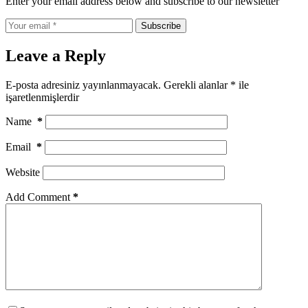
Enter your email address below and subscribe to our newsletter
Subscribe
Leave a Reply
E-posta adresiniz yayınlanmayacak.
Gerekli alanlar
*
ile
işaretlenmişlerdir
Name
*
Email
*
Website
Add Comment
*