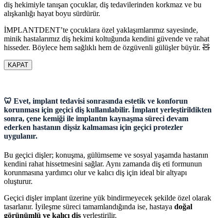
diş hekimiyle tanışan çocuklar, diş tedavilerinden korkmaz ve bu
alışkanlığı hayat boyu sürdürür.
İMPLANTDENT’te çocuklara özel yaklaşımlarımız sayesinde,
minik hastalarımız diş hekimi koltuğunda kendini güvende ve rahat
hisseder. Böylece hem sağlıklı hem de özgüvenli gülüşler büyür. 🧸
KAPAT
🦷 Evet, implant tedavisi sonrasında estetik ve konforun
korunması için geçici diş kullanılabilir. İmplant yerleştirildikten
sonra, çene kemiği ile implantın kaynaşma süreci devam
ederken hastanın dişsiz kalmaması için geçici protezler
uygulanır.
Bu geçici dişler; konuşma, gülümseme ve sosyal yaşamda hastanın
kendini rahat hissetmesini sağlar. Aynı zamanda diş eti formunun
korunmasına yardımcı olur ve kalıcı diş için ideal bir altyapı
oluşturur.
Geçici dişler implant üzerine yük bindirmeyecek şekilde özel olarak
tasarlanır. İyileşme süreci tamamlandığında ise, hastaya
doğal
görünümlü ve kalıcı diş
yerleştirilir.