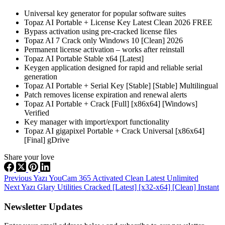
Universal key generator for popular software suites
Topaz AI Portable + License Key Latest Clean 2026 FREE
Bypass activation using pre-cracked license files
Topaz AI 7 Crack only Windows 10 [Clean] 2026
Permanent license activation – works after reinstall
Topaz AI Portable Stable x64 [Latest]
Keygen application designed for rapid and reliable serial
generation
Topaz AI Portable + Serial Key [Stable] [Stable] Multilingual
Patch removes license expiration and renewal alerts
Topaz AI Portable + Crack [Full] [x86x64] [Windows]
Verified
Key manager with import/export functionality
Topaz AI gigapixel Portable + Crack Universal [x86x64]
[Final] gDrive
Share your love
Previous
Yazı
YouCam 365 Activated Clean Latest Unlimited
Next
Yazı
Glary Utilities Cracked [Latest] [x32-x64] [Clean] Instant
Newsletter Updates