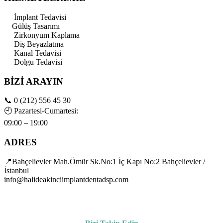
İmplant Tedavisi
Gülüş Tasarımı
Zirkonyum Kaplama
Diş Beyazlatma
Kanal Tedavisi
Dolgu Tedavisi
BİZİ ARAYIN
📞
0 (212) 556 45 30
🕘
Pazartesi-Cumartesi:
09:00 – 19:00
ADRES
📍Bahçelievler Mah.Ömür Sk.No:1 İç Kapı No:2 Bahçelievler /
İstanbul
info@halideakinciimplantdentadsp.com