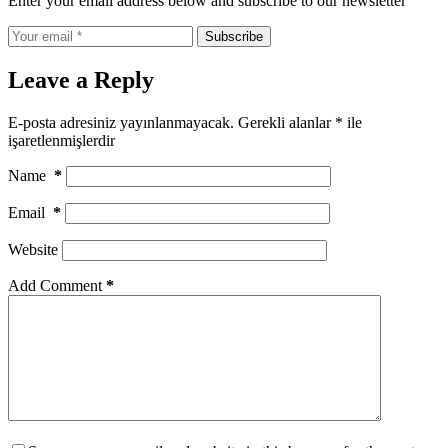
Enter your email address below and subscribe to our newsletter
Subscribe
Leave a Reply
E-posta adresiniz yayınlanmayacak.
Gerekli alanlar
*
ile
işaretlenmişlerdir
Name
*
Email
*
Website
Add Comment
*