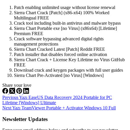
Patch enabling unlimited usage without license renewal
Sierra Chart Crack [Patch] (x86-x64) 100% Worked
Multilingual FREE
Crack tool including built-in antivirus and malware bypass
Sierra Chart Portable exe [no Virus] (x86x64) [Lifetime]
Premium FREE
Crack software bypassing advanced digital rights
management protections
Sierra Chart Cracked Latest [Patch] Reddit FREE
Patch installer that disables forced online activation
Sierra Chart Crack + License Key Lifetime no Virus GitHub
FREE
Download crack and keygen packages with full user guides
Sierra Chart Pre-Activated [no Virus] [Windows]
Share your love
Previous
Yazı
EaseUS Data Recovery 2024 Portable for PC
Lifetime [Windows] Ultimate
Next
Yazı
TeamViewer Portable + Activator Windows 10 Full
Newsletter Updates