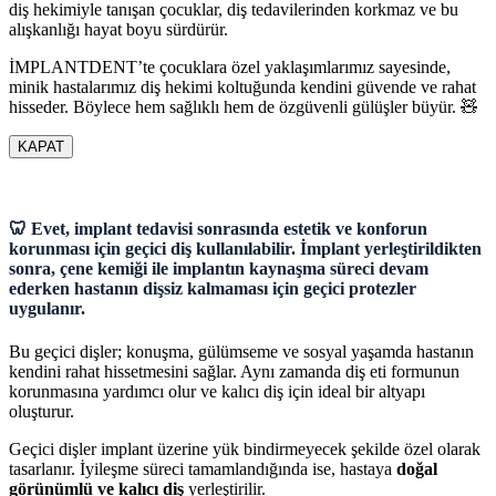
diş hekimiyle tanışan çocuklar, diş tedavilerinden korkmaz ve bu
alışkanlığı hayat boyu sürdürür.
İMPLANTDENT’te çocuklara özel yaklaşımlarımız sayesinde,
minik hastalarımız diş hekimi koltuğunda kendini güvende ve rahat
hisseder. Böylece hem sağlıklı hem de özgüvenli gülüşler büyür. 🧸
KAPAT
🦷 Evet, implant tedavisi sonrasında estetik ve konforun
korunması için geçici diş kullanılabilir. İmplant yerleştirildikten
sonra, çene kemiği ile implantın kaynaşma süreci devam
ederken hastanın dişsiz kalmaması için geçici protezler
uygulanır.
Bu geçici dişler; konuşma, gülümseme ve sosyal yaşamda hastanın
kendini rahat hissetmesini sağlar. Aynı zamanda diş eti formunun
korunmasına yardımcı olur ve kalıcı diş için ideal bir altyapı
oluşturur.
Geçici dişler implant üzerine yük bindirmeyecek şekilde özel olarak
tasarlanır. İyileşme süreci tamamlandığında ise, hastaya
doğal
görünümlü ve kalıcı diş
yerleştirilir.