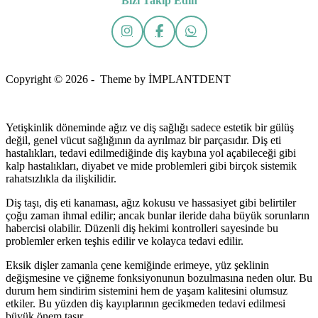
Bizi Takip Edin
Copyright © 2026 - Theme by İMPLANTDENT
Yetişkinlik döneminde ağız ve diş sağlığı sadece estetik bir gülüş
değil, genel vücut sağlığının da ayrılmaz bir parçasıdır. Diş eti
hastalıkları, tedavi edilmediğinde diş kaybına yol açabileceği gibi
kalp hastalıkları, diyabet ve mide problemleri gibi birçok sistemik
rahatsızlıkla da ilişkilidir.
Diş taşı, diş eti kanaması, ağız kokusu ve hassasiyet gibi belirtiler
çoğu zaman ihmal edilir; ancak bunlar ileride daha büyük sorunların
habercisi olabilir. Düzenli diş hekimi kontrolleri sayesinde bu
problemler erken teşhis edilir ve kolayca tedavi edilir.
Eksik dişler zamanla çene kemiğinde erimeye, yüz şeklinin
değişmesine ve çiğneme fonksiyonunun bozulmasına neden olur. Bu
durum hem sindirim sistemini hem de yaşam kalitesini olumsuz
etkiler. Bu yüzden diş kayıplarının gecikmeden tedavi edilmesi
büyük önem taşır.