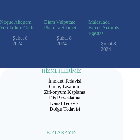
Neque Aliquam
Diam Vulputate
Malesuada
Vestibulum Corbi
Pharetra Sitamet
Fames Acturpis
Egestas
Şubat 8,
Şubat 8,
2024
2024
Şubat 8,
2024
HİZMETLERİMİZ
İmplant Tedavisi
Gülüş Tasarımı
Zirkonyum Kaplama
Diş Beyazlatma
Kanal Tedavisi
Dolgu Tedavisi
BİZİ ARAYIN