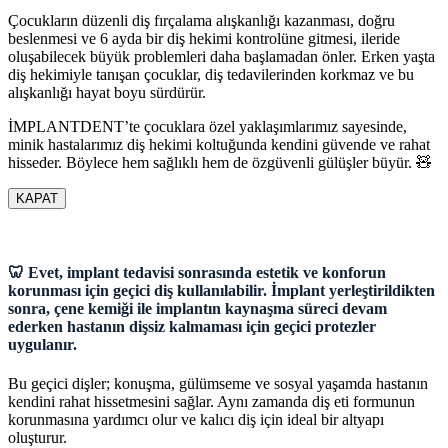
Çocukların düzenli diş fırçalama alışkanlığı kazanması, doğru
beslenmesi ve 6 ayda bir diş hekimi kontrolüne gitmesi, ileride
oluşabilecek büyük problemleri daha başlamadan önler. Erken yaşta
diş hekimiyle tanışan çocuklar, diş tedavilerinden korkmaz ve bu
alışkanlığı hayat boyu sürdürür.
İMPLANTDENT’te çocuklara özel yaklaşımlarımız sayesinde,
minik hastalarımız diş hekimi koltuğunda kendini güvende ve rahat
hisseder. Böylece hem sağlıklı hem de özgüvenli gülüşler büyür. 🧸
KAPAT
🦷 Evet, implant tedavisi sonrasında estetik ve konforun
korunması için geçici diş kullanılabilir. İmplant yerleştirildikten
sonra, çene kemiği ile implantın kaynaşma süreci devam
ederken hastanın dişsiz kalmaması için geçici protezler
uygulanır.
Bu geçici dişler; konuşma, gülümseme ve sosyal yaşamda hastanın
kendini rahat hissetmesini sağlar. Aynı zamanda diş eti formunun
korunmasına yardımcı olur ve kalıcı diş için ideal bir altyapı
oluşturur.