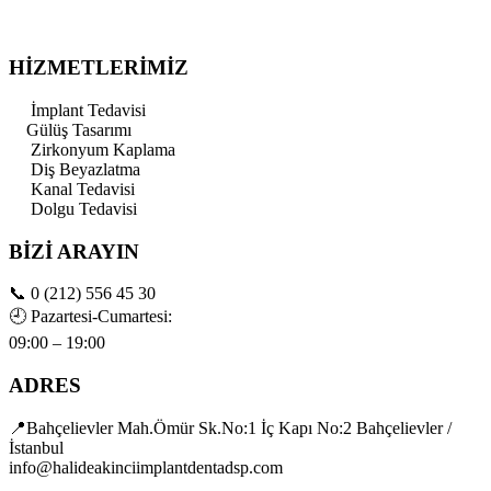
HİZMETLERİMİZ
İmplant Tedavisi
Gülüş Tasarımı
Zirkonyum Kaplama
Diş Beyazlatma
Kanal Tedavisi
Dolgu Tedavisi
BİZİ ARAYIN
📞
0 (212) 556 45 30
🕘
Pazartesi-Cumartesi:
09:00 – 19:00
ADRES
📍Bahçelievler Mah.Ömür Sk.No:1 İç Kapı No:2 Bahçelievler /
İstanbul
info@halideakinciimplantdentadsp.com