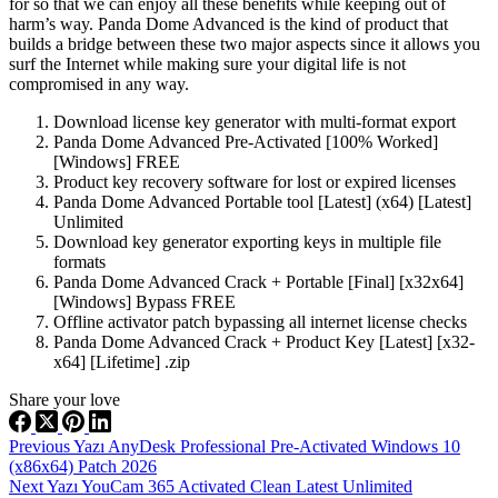
for so that we can enjoy all these benefits while keeping out of
harm’s way. Panda Dome Advanced is the kind of product that
builds a bridge between these two major aspects since it allows you
surf the Internet while making sure your digital life is not
compromised in any way.
Download license key generator with multi-format export
Panda Dome Advanced Pre-Activated [100% Worked]
[Windows] FREE
Product key recovery software for lost or expired licenses
Panda Dome Advanced Portable tool [Latest] (x64) [Latest]
Unlimited
Download key generator exporting keys in multiple file
formats
Panda Dome Advanced Crack + Portable [Final] [x32x64]
[Windows] Bypass FREE
Offline activator patch bypassing all internet license checks
Panda Dome Advanced Crack + Product Key [Latest] [x32-
x64] [Lifetime] .zip
Share your love
Previous
Yazı
AnyDesk Professional Pre-Activated Windows 10
(x86x64) Patch 2026
Next
Yazı
YouCam 365 Activated Clean Latest Unlimited