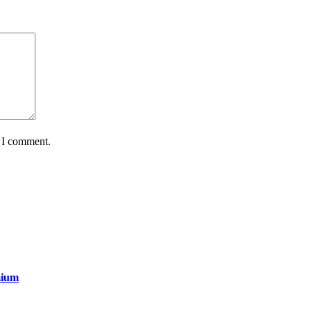
e I comment.
mium