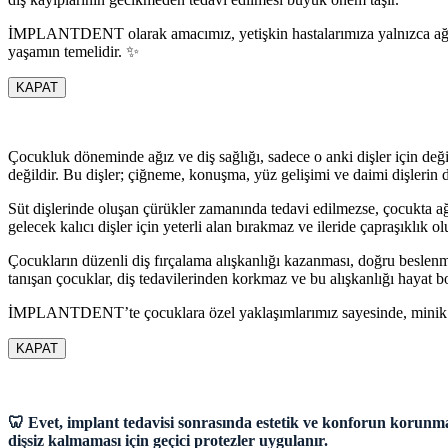
İMPLANTDENT olarak amacımız, yetişkin hastalarımıza yalnızca ağrısız
yaşamın temelidir. ✨
KAPAT
Çocukluk döneminde ağız ve diş sağlığı, sadece o anki dişler için değil
değildir. Bu dişler; çiğneme, konuşma, yüz gelişimi ve daimi dişlerin 
Süt dişlerinde oluşan çürükler zamanında tedavi edilmezse, çocukta ağr
gelecek kalıcı dişler için yeterli alan bırakmaz ve ileride çapraşıklık 
Çocukların düzenli diş fırçalama alışkanlığı kazanması, doğru beslenm
tanışan çocuklar, diş tedavilerinden korkmaz ve bu alışkanlığı hayat b
İMPLANTDENT’te çocuklara özel yaklaşımlarımız sayesinde, minik has
KAPAT
🦷 Evet, implant tedavisi sonrasında estetik ve konforun korunmas
dişsiz kalmaması için geçici protezler uygulanır.