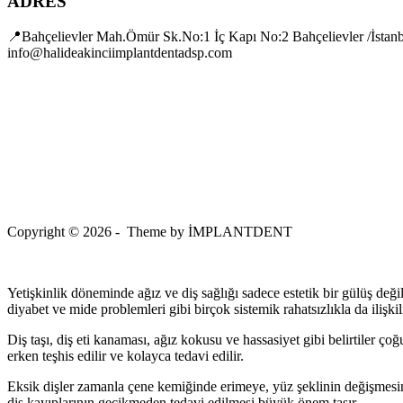
ADRES
📍Bahçelievler Mah.Ömür Sk.No:1 İç Kapı No:2 Bahçelievler /İstan
info@halideakinciimplantdentadsp.com
Copyright © 2026 - Theme by İMPLANTDENT
Yetişkinlik döneminde ağız ve diş sağlığı sadece estetik bir gülüş değil,
diyabet ve mide problemleri gibi birçok sistemik rahatsızlıkla da ilişkili
Diş taşı, diş eti kanaması, ağız kokusu ve hassasiyet gibi belirtiler ç
erken teşhis edilir ve kolayca tedavi edilir.
Eksik dişler zamanla çene kemiğinde erimeye, yüz şeklinin değişmes
diş kayıplarının gecikmeden tedavi edilmesi büyük önem taşır.