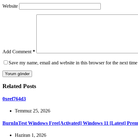
Website
Add Comment
*
Save my name, email and website in this browser for the next tim
Yorum gönder
Related Posts
0xeef764d3
Temmuz 25, 2026
BurnInTest Windows Free[Activated] Windows 11 [Latest] Pre
Haziran 1, 2026