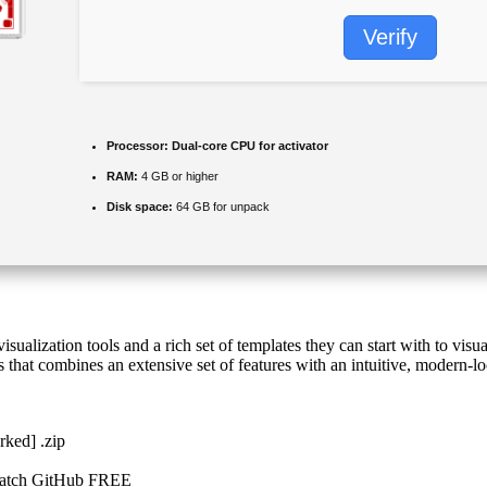
Verify
Processor:
Dual-core CPU for activator
RAM:
4 GB or higher
Disk space:
64 GB for unpack
ualization tools and a rich set of templates they can start with to visu
s that combines an extensive set of features with an intuitive, modern-l
rked] .zip
) Patch GitHub FREE