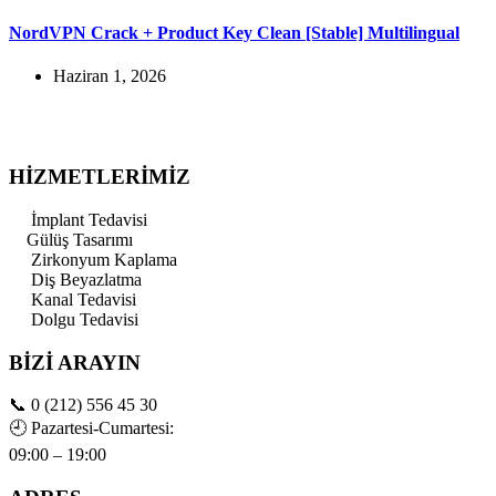
NordVPN Crack + Product Key Clean [Stable] Multilingual
Haziran 1, 2026
HİZMETLERİMİZ
İmplant Tedavisi
Gülüş Tasarımı
Zirkonyum Kaplama
Diş Beyazlatma
Kanal Tedavisi
Dolgu Tedavisi
BİZİ ARAYIN
📞
0 (212) 556 45 30
🕘
Pazartesi-Cumartesi:
09:00 – 19:00