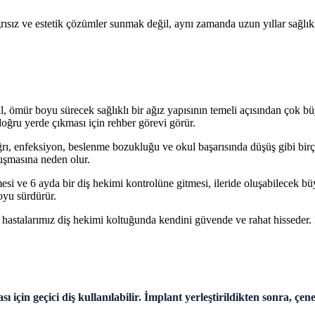
 ve estetik çözümler sunmak değil, aynı zamanda uzun yıllar sağlıklı b
, ömür boyu sürecek sağlıklı bir ağız yapısının temeli açısından çok büy
doğru yerde çıkması için rehber görevi görür.
ı, enfeksiyon, beslenme bozukluğu ve okul başarısında düşüş gibi birçok
oluşmasına neden olur.
esi ve 6 ayda bir diş hekimi kontrolüne gitmesi, ileride oluşabilecek 
oyu sürdürür.
talarımız diş hekimi koltuğunda kendini güvende ve rahat hisseder. 
ı için geçici diş kullanılabilir. İmplant yerleştirildikten sonra, 