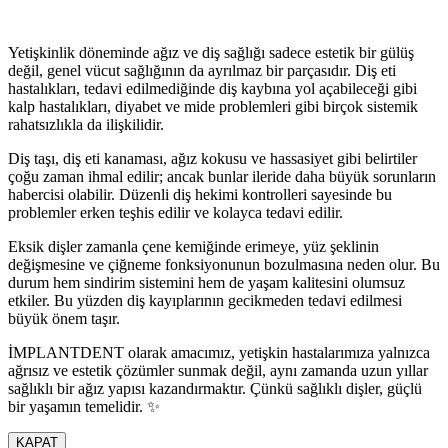
Yetişkinlik döneminde ağız ve diş sağlığı sadece estetik bir gülüş
değil, genel vücut sağlığının da ayrılmaz bir parçasıdır. Diş eti
hastalıkları, tedavi edilmediğinde diş kaybına yol açabileceği gibi
kalp hastalıkları, diyabet ve mide problemleri gibi birçok sistemik
rahatsızlıkla da ilişkilidir.
Diş taşı, diş eti kanaması, ağız kokusu ve hassasiyet gibi belirtiler
çoğu zaman ihmal edilir; ancak bunlar ileride daha büyük sorunların
habercisi olabilir. Düzenli diş hekimi kontrolleri sayesinde bu
problemler erken teşhis edilir ve kolayca tedavi edilir.
Eksik dişler zamanla çene kemiğinde erimeye, yüz şeklinin
değişmesine ve çiğneme fonksiyonunun bozulmasına neden olur. Bu
durum hem sindirim sistemini hem de yaşam kalitesini olumsuz
etkiler. Bu yüzden diş kayıplarının gecikmeden tedavi edilmesi
büyük önem taşır.
İMPLANTDENT olarak amacımız, yetişkin hastalarımıza yalnızca
ağrısız ve estetik çözümler sunmak değil, aynı zamanda uzun yıllar
sağlıklı bir ağız yapısı kazandırmaktır. Çünkü sağlıklı dişler, güçlü
bir yaşamın temelidir. ✨
KAPAT