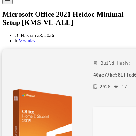
Microsoft Office 2021 Heidoc Minimal
Setup [KMS-VL-ALL]
On
Haziran 23, 2026
In
Modules
📘 Build Hash:
40ae77be581ffed
🗓 2026-06-17