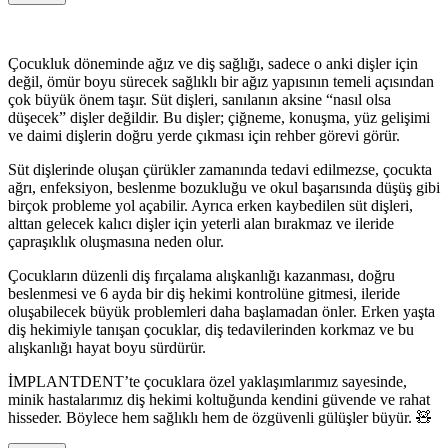
Çocukluk döneminde ağız ve diş sağlığı, sadece o anki dişler için
değil, ömür boyu sürecek sağlıklı bir ağız yapısının temeli açısından
çok büyük önem taşır. Süt dişleri, sanılanın aksine “nasıl olsa
düşecek” dişler değildir. Bu dişler; çiğneme, konuşma, yüz gelişimi
ve daimi dişlerin doğru yerde çıkması için rehber görevi görür.
Süt dişlerinde oluşan çürükler zamanında tedavi edilmezse, çocukta
ağrı, enfeksiyon, beslenme bozukluğu ve okul başarısında düşüş gibi
birçok probleme yol açabilir. Ayrıca erken kaybedilen süt dişleri,
alttan gelecek kalıcı dişler için yeterli alan bırakmaz ve ileride
çapraşıklık oluşmasına neden olur.
Çocukların düzenli diş fırçalama alışkanlığı kazanması, doğru
beslenmesi ve 6 ayda bir diş hekimi kontrolüne gitmesi, ileride
oluşabilecek büyük problemleri daha başlamadan önler. Erken yaşta
diş hekimiyle tanışan çocuklar, diş tedavilerinden korkmaz ve bu
alışkanlığı hayat boyu sürdürür.
İMPLANTDENT’te çocuklara özel yaklaşımlarımız sayesinde,
minik hastalarımız diş hekimi koltuğunda kendini güvende ve rahat
hisseder. Böylece hem sağlıklı hem de özgüvenli gülüşler büyür. 🧸