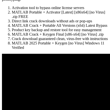
Activation tool to bypass online license servers
MATLAB Portable + Activator [Latest] [x86x64] [no Virus]
.zip FREE
Direct link crack downloads without ads or pop-ups
MATLAB Crack + Portable All Versions (x64) Latest Bypass
Product key backup and restore tool for easy management
MATLAB Crack + Keygen Final [x86-x64] [no Virus] .zip
Crack download guaranteed clean, virus-free with instructions
MATLAB 2025 Portable + Keygen [no Virus] Windows 11
Verified