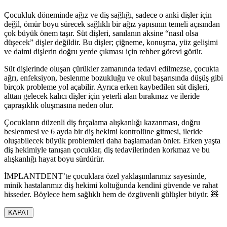
Çocukluk döneminde ağız ve diş sağlığı, sadece o anki dişler için
değil, ömür boyu sürecek sağlıklı bir ağız yapısının temeli açısından
çok büyük önem taşır. Süt dişleri, sanılanın aksine “nasıl olsa
düşecek” dişler değildir. Bu dişler; çiğneme, konuşma, yüz gelişimi
ve daimi dişlerin doğru yerde çıkması için rehber görevi görür.
Süt dişlerinde oluşan çürükler zamanında tedavi edilmezse, çocukta
ağrı, enfeksiyon, beslenme bozukluğu ve okul başarısında düşüş gibi
birçok probleme yol açabilir. Ayrıca erken kaybedilen süt dişleri,
alttan gelecek kalıcı dişler için yeterli alan bırakmaz ve ileride
çapraşıklık oluşmasına neden olur.
Çocukların düzenli diş fırçalama alışkanlığı kazanması, doğru
beslenmesi ve 6 ayda bir diş hekimi kontrolüne gitmesi, ileride
oluşabilecek büyük problemleri daha başlamadan önler. Erken yaşta
diş hekimiyle tanışan çocuklar, diş tedavilerinden korkmaz ve bu
alışkanlığı hayat boyu sürdürür.
İMPLANTDENT’te çocuklara özel yaklaşımlarımız sayesinde,
minik hastalarımız diş hekimi koltuğunda kendini güvende ve rahat
hisseder. Böylece hem sağlıklı hem de özgüvenli gülüşler büyür. 🧸
KAPAT