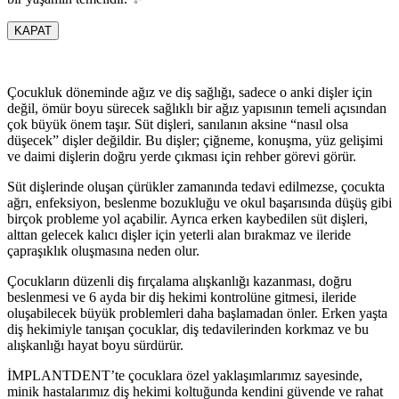
KAPAT
Çocukluk döneminde ağız ve diş sağlığı, sadece o anki dişler için
değil, ömür boyu sürecek sağlıklı bir ağız yapısının temeli açısından
çok büyük önem taşır. Süt dişleri, sanılanın aksine “nasıl olsa
düşecek” dişler değildir. Bu dişler; çiğneme, konuşma, yüz gelişimi
ve daimi dişlerin doğru yerde çıkması için rehber görevi görür.
Süt dişlerinde oluşan çürükler zamanında tedavi edilmezse, çocukta
ağrı, enfeksiyon, beslenme bozukluğu ve okul başarısında düşüş gibi
birçok probleme yol açabilir. Ayrıca erken kaybedilen süt dişleri,
alttan gelecek kalıcı dişler için yeterli alan bırakmaz ve ileride
çapraşıklık oluşmasına neden olur.
Çocukların düzenli diş fırçalama alışkanlığı kazanması, doğru
beslenmesi ve 6 ayda bir diş hekimi kontrolüne gitmesi, ileride
oluşabilecek büyük problemleri daha başlamadan önler. Erken yaşta
diş hekimiyle tanışan çocuklar, diş tedavilerinden korkmaz ve bu
alışkanlığı hayat boyu sürdürür.
İMPLANTDENT’te çocuklara özel yaklaşımlarımız sayesinde,
minik hastalarımız diş hekimi koltuğunda kendini güvende ve rahat