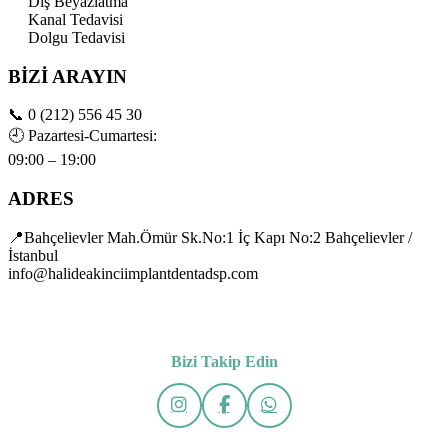
Diş Beyazlatma
Kanal Tedavisi
Dolgu Tedavisi
BİZİ ARAYIN
📞
0 (212) 556 45 30
🕘
Pazartesi-Cumartesi:
09:00 – 19:00
ADRES
📍Bahçelievler Mah.Ömür Sk.No:1 İç Kapı No:2 Bahçelievler /
İstanbul
info@halideakinciimplantdentadsp.com
Bizi Takip Edin