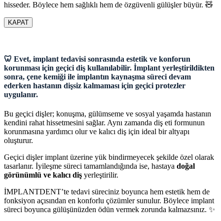
hisseder. Böylece hem sağlıklı hem de özgüvenli gülüşler büyür. 🧸
KAPAT
🦷 Evet, implant tedavisi sonrasında estetik ve konforun
korunması için geçici diş kullanılabilir. İmplant yerleştirildikten
sonra, çene kemiği ile implantın kaynaşma süreci devam
ederken hastanın dişsiz kalmaması için geçici protezler
uygulanır.
Bu geçici dişler; konuşma, gülümseme ve sosyal yaşamda hastanın
kendini rahat hissetmesini sağlar. Aynı zamanda diş eti formunun
korunmasına yardımcı olur ve kalıcı diş için ideal bir altyapı
oluşturur.
Geçici dişler implant üzerine yük bindirmeyecek şekilde özel olarak
tasarlanır. İyileşme süreci tamamlandığında ise, hastaya
doğal
görünümlü ve kalıcı diş
yerleştirilir.
İMPLANTDENT’te tedavi süreciniz boyunca hem estetik hem de
fonksiyon açısından en konforlu çözümler sunulur. Böylece implant
süreci boyunca gülüşünüzden ödün vermek zorunda kalmazsınız. ✨