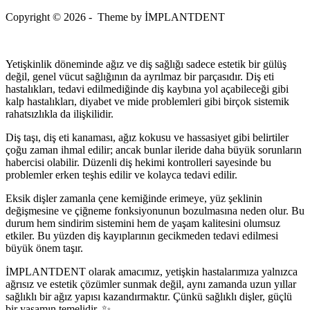
Copyright © 2026 - Theme by İMPLANTDENT
Yetişkinlik döneminde ağız ve diş sağlığı sadece estetik bir gülüş
değil, genel vücut sağlığının da ayrılmaz bir parçasıdır. Diş eti
hastalıkları, tedavi edilmediğinde diş kaybına yol açabileceği gibi
kalp hastalıkları, diyabet ve mide problemleri gibi birçok sistemik
rahatsızlıkla da ilişkilidir.
Diş taşı, diş eti kanaması, ağız kokusu ve hassasiyet gibi belirtiler
çoğu zaman ihmal edilir; ancak bunlar ileride daha büyük sorunların
habercisi olabilir. Düzenli diş hekimi kontrolleri sayesinde bu
problemler erken teşhis edilir ve kolayca tedavi edilir.
Eksik dişler zamanla çene kemiğinde erimeye, yüz şeklinin
değişmesine ve çiğneme fonksiyonunun bozulmasına neden olur. Bu
durum hem sindirim sistemini hem de yaşam kalitesini olumsuz
etkiler. Bu yüzden diş kayıplarının gecikmeden tedavi edilmesi
büyük önem taşır.
İMPLANTDENT olarak amacımız, yetişkin hastalarımıza yalnızca
ağrısız ve estetik çözümler sunmak değil, aynı zamanda uzun yıllar
sağlıklı bir ağız yapısı kazandırmaktır. Çünkü sağlıklı dişler, güçlü
bir yaşamın temelidir. ✨