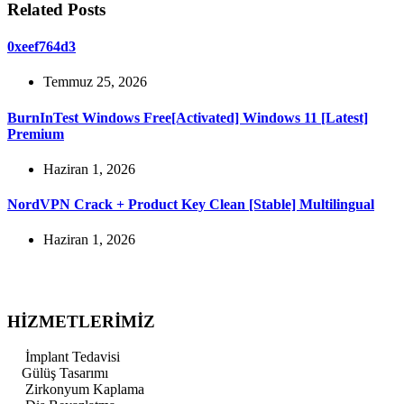
Related Posts
0xeef764d3
Temmuz 25, 2026
BurnInTest Windows Free[Activated] Windows 11 [Latest]
Premium
Haziran 1, 2026
NordVPN Crack + Product Key Clean [Stable] Multilingual
Haziran 1, 2026
HİZMETLERİMİZ
İmplant Tedavisi
Gülüş Tasarımı
Zirkonyum Kaplama