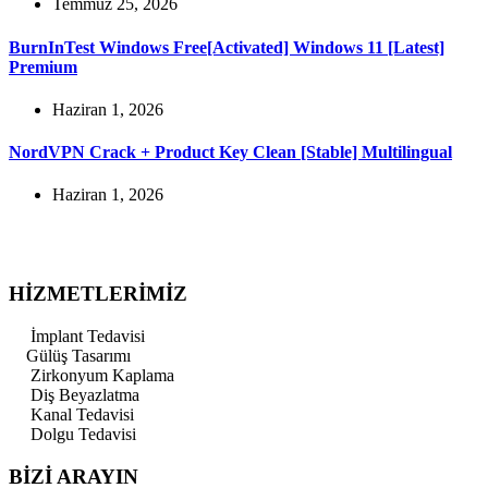
Temmuz 25, 2026
BurnInTest Windows Free[Activated] Windows 11 [Latest]
Premium
Haziran 1, 2026
NordVPN Crack + Product Key Clean [Stable] Multilingual
Haziran 1, 2026
HİZMETLERİMİZ
İmplant Tedavisi
Gülüş Tasarımı
Zirkonyum Kaplama
Diş Beyazlatma
Kanal Tedavisi
Dolgu Tedavisi
BİZİ ARAYIN