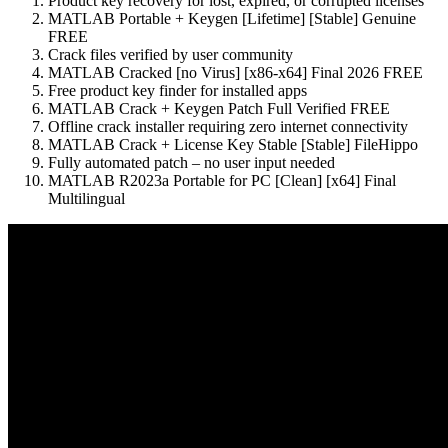
Product key recovery for lost, expired, or corrupted licenses
MATLAB Portable + Keygen [Lifetime] [Stable] Genuine
FREE
Crack files verified by user community
MATLAB Cracked [no Virus] [x86-x64] Final 2026 FREE
Free product key finder for installed apps
MATLAB Crack + Keygen Patch Full Verified FREE
Offline crack installer requiring zero internet connectivity
MATLAB Crack + License Key Stable [Stable] FileHippo
Fully automated patch – no user input needed
MATLAB R2023a Portable for PC [Clean] [x64] Final
Multilingual