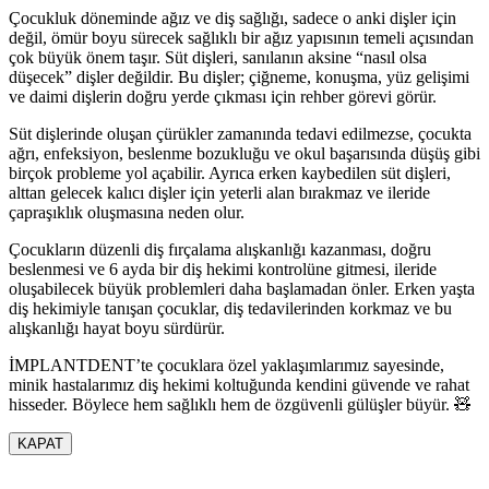
Çocukluk döneminde ağız ve diş sağlığı, sadece o anki dişler için
değil, ömür boyu sürecek sağlıklı bir ağız yapısının temeli açısından
çok büyük önem taşır. Süt dişleri, sanılanın aksine “nasıl olsa
düşecek” dişler değildir. Bu dişler; çiğneme, konuşma, yüz gelişimi
ve daimi dişlerin doğru yerde çıkması için rehber görevi görür.
Süt dişlerinde oluşan çürükler zamanında tedavi edilmezse, çocukta
ağrı, enfeksiyon, beslenme bozukluğu ve okul başarısında düşüş gibi
birçok probleme yol açabilir. Ayrıca erken kaybedilen süt dişleri,
alttan gelecek kalıcı dişler için yeterli alan bırakmaz ve ileride
çapraşıklık oluşmasına neden olur.
Çocukların düzenli diş fırçalama alışkanlığı kazanması, doğru
beslenmesi ve 6 ayda bir diş hekimi kontrolüne gitmesi, ileride
oluşabilecek büyük problemleri daha başlamadan önler. Erken yaşta
diş hekimiyle tanışan çocuklar, diş tedavilerinden korkmaz ve bu
alışkanlığı hayat boyu sürdürür.
İMPLANTDENT’te çocuklara özel yaklaşımlarımız sayesinde,
minik hastalarımız diş hekimi koltuğunda kendini güvende ve rahat
hisseder. Böylece hem sağlıklı hem de özgüvenli gülüşler büyür. 🧸
KAPAT