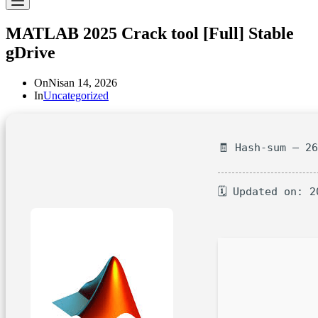
MATLAB 2025 Crack tool [Full] Stable
gDrive
On
Nisan 14, 2026
In
Uncategorized
🧾 Hash-sum — 2
🗓 Updated on: 2