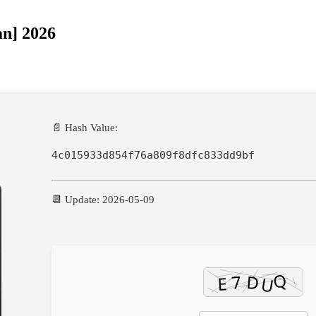
an] 2026
📄 Hash Value:
4c015933d854f76a809f8dfc833dd9bf
📆 Update: 2026-05-09