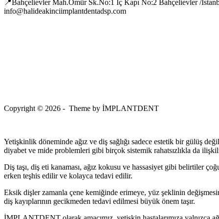
📍Bahçelievler Mah.Ömür Sk.No:1 İç Kapı No:2 Bahçelievler /İstan
info@halideakinciimplantdentadsp.com
Copyright © 2026 - Theme by İMPLANTDENT
Yetişkinlik döneminde ağız ve diş sağlığı sadece estetik bir gülüş değil,
diyabet ve mide problemleri gibi birçok sistemik rahatsızlıkla da ilişkili
Diş taşı, diş eti kanaması, ağız kokusu ve hassasiyet gibi belirtiler ç
erken teşhis edilir ve kolayca tedavi edilir.
Eksik dişler zamanla çene kemiğinde erimeye, yüz şeklinin değişmes
diş kayıplarının gecikmeden tedavi edilmesi büyük önem taşır.
İMPLANTDENT olarak amacımız, yetişkin hastalarımıza yalnızca ağrısız