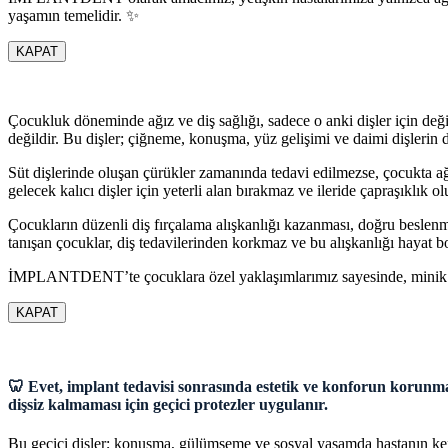
yaşamın temelidir. ✨
KAPAT
Çocukluk döneminde ağız ve diş sağlığı, sadece o anki dişler için değil
değildir. Bu dişler; çiğneme, konuşma, yüz gelişimi ve daimi dişlerin 
Süt dişlerinde oluşan çürükler zamanında tedavi edilmezse, çocukta ağr
gelecek kalıcı dişler için yeterli alan bırakmaz ve ileride çapraşıklık 
Çocukların düzenli diş fırçalama alışkanlığı kazanması, doğru beslenm
tanışan çocuklar, diş tedavilerinden korkmaz ve bu alışkanlığı hayat b
İMPLANTDENT’te çocuklara özel yaklaşımlarımız sayesinde, minik has
KAPAT
🦷 Evet, implant tedavisi sonrasında estetik ve konforun korunmas
dişsiz kalmaması için geçici protezler uygulanır.
Bu geçici dişler; konuşma, gülümseme ve sosyal yaşamda hastanın kendi