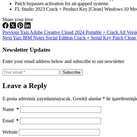
Patch bypasses activation for air-gapped systems
FL Studio 2023 Crack + Product Key [Clean] Windows 10 M
Share your love
Previous
Yazı
Adobe Creative Cloud 2024 Portable + Crack All Vers
Next
Yazı
IBM Notes Social Edition Crack + Serial Key Patch Clean
Newsletter Updates
Enter your email address below and subscribe to our newsletter
Subscribe
Leave a Reply
E-posta adresiniz yayınlanmayacak.
Gerekli alanlar
*
ile işaretlenmişl
Name
*
Email
*
Website