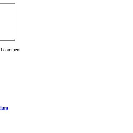
e I comment.
mium