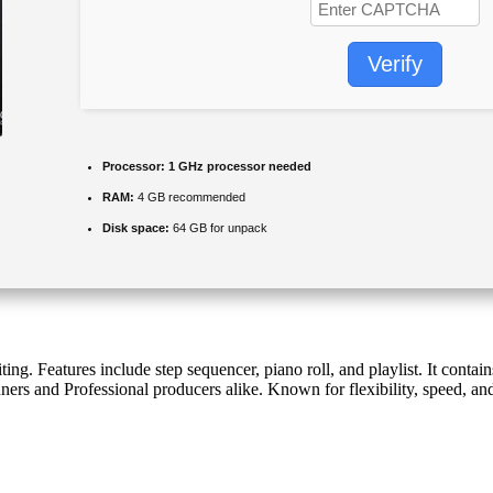
Verify
Processor:
1 GHz processor needed
RAM:
4 GB recommended
Disk space:
64 GB for unpack
g. Features include step sequencer, piano roll, and playlist. It contain
ers and Professional producers alike. Known for flexibility, speed, an