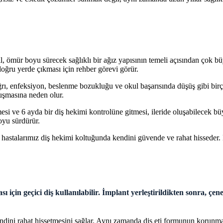
, ömür boyu sürecek sağlıklı bir ağız yapısının temeli açısından çok büy
doğru yerde çıkması için rehber görevi görür.
ı, enfeksiyon, beslenme bozukluğu ve okul başarısında düşüş gibi birçok
oluşmasına neden olur.
esi ve 6 ayda bir diş hekimi kontrolüne gitmesi, ileride oluşabilecek 
oyu sürdürür.
talarımız diş hekimi koltuğunda kendini güvende ve rahat hisseder. 
ı için geçici diş kullanılabilir. İmplant yerleştirildikten sonra, 
ni rahat hissetmesini sağlar. Aynı zamanda diş eti formunun korunmasına