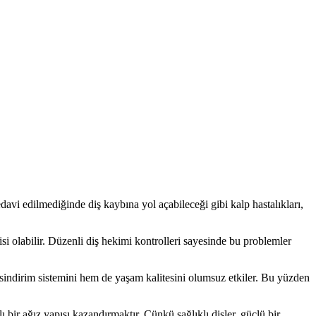
tedavi edilmediğinde diş kaybına yol açabileceği gibi kalp hastalıkları,
isi olabilir. Düzenli diş hekimi kontrolleri sayesinde bu problemler
ndirim sistemini hem de yaşam kalitesini olumsuz etkiler. Bu yüzden
ir ağız yapısı kazandırmaktır. Çünkü sağlıklı dişler, güçlü bir