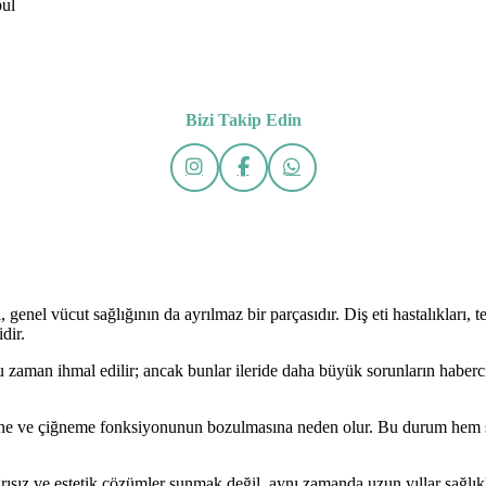
bul
Bizi Takip Edin
 genel vücut sağlığının da ayrılmaz bir parçasıdır. Diş eti hastalıkları, 
dir.
oğu zaman ihmal edilir; ancak bunlar ileride daha büyük sorunların haberc
ine ve çiğneme fonksiyonunun bozulmasına neden olur. Bu durum hem si
 ve estetik çözümler sunmak değil, aynı zamanda uzun yıllar sağlıklı b