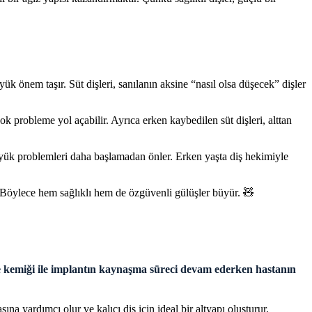
ük önem taşır. Süt dişleri, sanılanın aksine “nasıl olsa düşecek” dişler
 probleme yol açabilir. Ayrıca erken kaybedilen süt dişleri, alttan
büyük problemleri daha başlamadan önler. Erken yaşta diş hekimiyle
Böylece hem sağlıklı hem de özgüvenli gülüşler büyür. 🧸
çene kemiği ile implantın kaynaşma süreci devam ederken hastanın
 yardımcı olur ve kalıcı diş için ideal bir altyapı oluşturur.