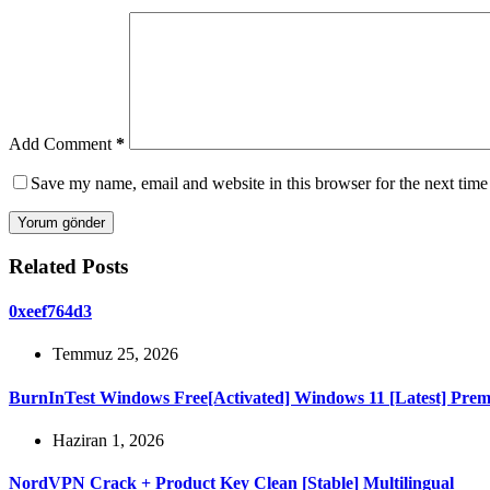
Add Comment
*
Save my name, email and website in this browser for the next tim
Yorum gönder
Related Posts
0xeef764d3
Temmuz 25, 2026
BurnInTest Windows Free[Activated] Windows 11 [Latest] Pre
Haziran 1, 2026
NordVPN Crack + Product Key Clean [Stable] Multilingual