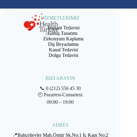
HİZMETLERİMİZ
İmplant Tedavisi
Gülüş Tasarımı
Zirkonyum Kaplama
Diş Beyazlatma
Kanal Tedavisi
Dolgu Tedavisi
BİZİ ARAYIN
📞
0 (212) 556 45 30
🕘
Pazartesi-Cumartesi:
09:00 – 19:00
ADRES
📍Bahçelievler Mah.Ömür Sk.No:1 İç Kapı No:2