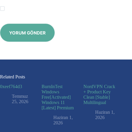
Save my name, email and website in this browser for the
next time I comment.
YORUM GÖNDER
Related Posts
0xeef764d3
BurnInTest
NordVPN Crack
Windows
+ Product Key
Temmuz
Free[Activated]
Clean [Stable]
25, 2026
Windows 11
Multilingual
[Latest] Premium
Haziran 1,
Haziran 1,
2026
2026