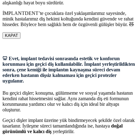
alışkanlığı hayat boyu sürdürür.
İMPLANTDENT’te çocuklara özel yaklaşımlarımız sayesinde,
minik hastalarımız diş hekimi koltuğunda kendini güvende ve rahat
hisseder. Böylece hem sağlıklı hem de özgüvenli gülüşler büyür. 🧸
KAPAT
🦷 Evet, implant tedavisi sonrasında estetik ve konforun
korunması için geçici diş kullanılabilir. İmplant yerleştirildikten
sonra, çene kemiği ile implantın kaynaşma süreci devam
ederken hastanın dişsiz kalmaması için geçici protezler
uygulanır.
Bu geçici dişler; konuşma, gülümseme ve sosyal yaşamda hastanın
kendini rahat hissetmesini sağlar. Aynı zamanda diş eti formunun
korunmasına yardımcı olur ve kalıcı diş için ideal bir altyapı
oluşturur.
Geçici dişler implant üzerine yük bindirmeyecek şekilde özel olarak
tasarlanır. İyileşme süreci tamamlandığında ise, hastaya
doğal
görünümlü ve kalıcı diş
yerleştirilir.