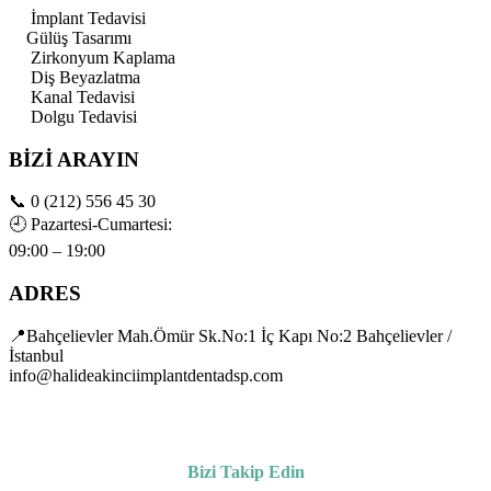
İmplant Tedavisi
Gülüş Tasarımı
Zirkonyum Kaplama
Diş Beyazlatma
Kanal Tedavisi
Dolgu Tedavisi
BİZİ ARAYIN
📞
0 (212) 556 45 30
🕘
Pazartesi-Cumartesi:
09:00 – 19:00
ADRES
📍Bahçelievler Mah.Ömür Sk.No:1 İç Kapı No:2 Bahçelievler /
İstanbul
info@halideakinciimplantdentadsp.com
Bizi Takip Edin