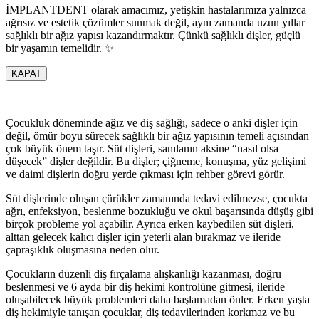
İMPLANTDENT olarak amacımız, yetişkin hastalarımıza yalnızca
ağrısız ve estetik çözümler sunmak değil, aynı zamanda uzun yıllar
sağlıklı bir ağız yapısı kazandırmaktır. Çünkü sağlıklı dişler, güçlü
bir yaşamın temelidir. ✨
KAPAT
Çocukluk döneminde ağız ve diş sağlığı, sadece o anki dişler için
değil, ömür boyu sürecek sağlıklı bir ağız yapısının temeli açısından
çok büyük önem taşır. Süt dişleri, sanılanın aksine “nasıl olsa
düşecek” dişler değildir. Bu dişler; çiğneme, konuşma, yüz gelişimi
ve daimi dişlerin doğru yerde çıkması için rehber görevi görür.
Süt dişlerinde oluşan çürükler zamanında tedavi edilmezse, çocukta
ağrı, enfeksiyon, beslenme bozukluğu ve okul başarısında düşüş gibi
birçok probleme yol açabilir. Ayrıca erken kaybedilen süt dişleri,
alttan gelecek kalıcı dişler için yeterli alan bırakmaz ve ileride
çapraşıklık oluşmasına neden olur.
Çocukların düzenli diş fırçalama alışkanlığı kazanması, doğru
beslenmesi ve 6 ayda bir diş hekimi kontrolüne gitmesi, ileride
oluşabilecek büyük problemleri daha başlamadan önler. Erken yaşta
diş hekimiyle tanışan çocuklar, diş tedavilerinden korkmaz ve bu