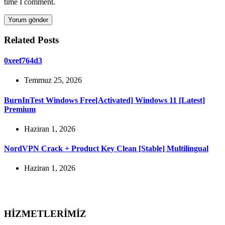
time I comment.
Yorum gönder
Related Posts
0xeef764d3
Temmuz 25, 2026
BurnInTest Windows Free[Activated] Windows 11 [Latest]
Premium
Haziran 1, 2026
NordVPN Crack + Product Key Clean [Stable] Multilingual
Haziran 1, 2026
HİZMETLERİMİZ