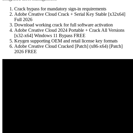
Crack bypass for mandatory sign-in requirements
Adobe Creative Cloud Crack + Serial Key Stable [x32x64]
Full 2026
Download working crack for full software activation
Adobe Creative Cloud 2024 Portable + Crack All Versions
[x32-x64] Windows 11 Bypass FREE
Keygen supporting OEM and retail license key formats
Adobe Creative Cloud Cracked [Patch] (x86-x64) [Patch]
2026 FREE