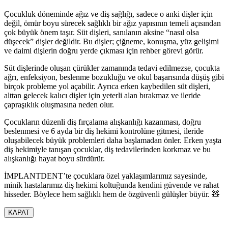
Çocukluk döneminde ağız ve diş sağlığı, sadece o anki dişler için
değil, ömür boyu sürecek sağlıklı bir ağız yapısının temeli açısından
çok büyük önem taşır. Süt dişleri, sanılanın aksine “nasıl olsa
düşecek” dişler değildir. Bu dişler; çiğneme, konuşma, yüz gelişimi
ve daimi dişlerin doğru yerde çıkması için rehber görevi görür.
Süt dişlerinde oluşan çürükler zamanında tedavi edilmezse, çocukta
ağrı, enfeksiyon, beslenme bozukluğu ve okul başarısında düşüş gibi
birçok probleme yol açabilir. Ayrıca erken kaybedilen süt dişleri,
alttan gelecek kalıcı dişler için yeterli alan bırakmaz ve ileride
çapraşıklık oluşmasına neden olur.
Çocukların düzenli diş fırçalama alışkanlığı kazanması, doğru
beslenmesi ve 6 ayda bir diş hekimi kontrolüne gitmesi, ileride
oluşabilecek büyük problemleri daha başlamadan önler. Erken yaşta
diş hekimiyle tanışan çocuklar, diş tedavilerinden korkmaz ve bu
alışkanlığı hayat boyu sürdürür.
İMPLANTDENT’te çocuklara özel yaklaşımlarımız sayesinde,
minik hastalarımız diş hekimi koltuğunda kendini güvende ve rahat
hisseder. Böylece hem sağlıklı hem de özgüvenli gülüşler büyür. 🧸
KAPAT