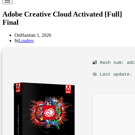
Adobe Creative Cloud Activated [Full]
Final
On
Haziran 1, 2026
In
Loaders
🔐 Hash sum: ad
📅 Last update: