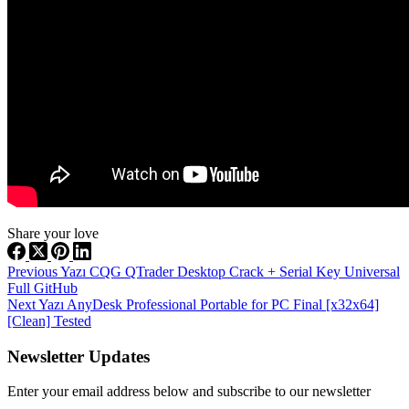
Share your love
Previous
Yazı
CQG QTrader Desktop Crack + Serial Key Universal
Full GitHub
Next
Yazı
AnyDesk Professional Portable for PC Final [x32x64]
[Clean] Tested
Newsletter Updates
Enter your email address below and subscribe to our newsletter