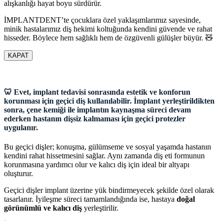
alışkanlığı hayat boyu sürdürür.
İMPLANTDENT’te çocuklara özel yaklaşımlarımız sayesinde,
minik hastalarımız diş hekimi koltuğunda kendini güvende ve rahat
hisseder. Böylece hem sağlıklı hem de özgüvenli gülüşler büyür. 🧸
KAPAT
🦷 Evet, implant tedavisi sonrasında estetik ve konforun
korunması için geçici diş kullanılabilir. İmplant yerleştirildikten
sonra, çene kemiği ile implantın kaynaşma süreci devam
ederken hastanın dişsiz kalmaması için geçici protezler
uygulanır.
Bu geçici dişler; konuşma, gülümseme ve sosyal yaşamda hastanın
kendini rahat hissetmesini sağlar. Aynı zamanda diş eti formunun
korunmasına yardımcı olur ve kalıcı diş için ideal bir altyapı
oluşturur.
Geçici dişler implant üzerine yük bindirmeyecek şekilde özel olarak
tasarlanır. İyileşme süreci tamamlandığında ise, hastaya
doğal
görünümlü ve kalıcı diş
yerleştirilir.