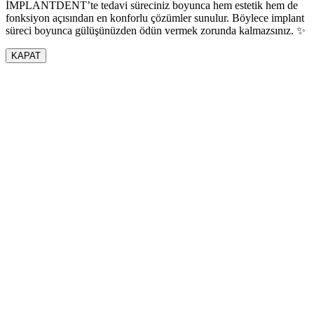
İMPLANTDENT’te tedavi süreciniz boyunca hem estetik hem de
fonksiyon açısından en konforlu çözümler sunulur. Böylece implant
süreci boyunca gülüşünüzden ödün vermek zorunda kalmazsınız. ✨
KAPAT