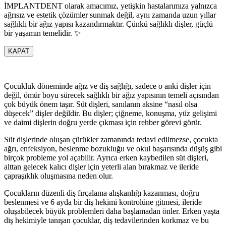
İMPLANTDENT olarak amacımız, yetişkin hastalarımıza yalnızca
ağrısız ve estetik çözümler sunmak değil, aynı zamanda uzun yıllar
sağlıklı bir ağız yapısı kazandırmaktır. Çünkü sağlıklı dişler, güçlü
bir yaşamın temelidir. ✨
KAPAT
Çocukluk döneminde ağız ve diş sağlığı, sadece o anki dişler için
değil, ömür boyu sürecek sağlıklı bir ağız yapısının temeli açısından
çok büyük önem taşır. Süt dişleri, sanılanın aksine “nasıl olsa
düşecek” dişler değildir. Bu dişler; çiğneme, konuşma, yüz gelişimi
ve daimi dişlerin doğru yerde çıkması için rehber görevi görür.
Süt dişlerinde oluşan çürükler zamanında tedavi edilmezse, çocukta
ağrı, enfeksiyon, beslenme bozukluğu ve okul başarısında düşüş gibi
birçok probleme yol açabilir. Ayrıca erken kaybedilen süt dişleri,
alttan gelecek kalıcı dişler için yeterli alan bırakmaz ve ileride
çapraşıklık oluşmasına neden olur.
Çocukların düzenli diş fırçalama alışkanlığı kazanması, doğru
beslenmesi ve 6 ayda bir diş hekimi kontrolüne gitmesi, ileride
oluşabilecek büyük problemleri daha başlamadan önler. Erken yaşta
diş hekimiyle tanışan çocuklar, diş tedavilerinden korkmaz ve bu