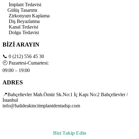
İmplant Tedavisi
Gülüş Tasarımı
Zirkonyum Kaplama
Diş Beyazlatma
Kanal Tedavisi
Dolgu Tedavisi
BİZİ ARAYIN
📞
0 (212) 556 45 30
🕘
Pazartesi-Cumartesi:
09:00 – 19:00
ADRES
📍Bahçelievler Mah.Ömür Sk.No:1 İç Kapı No:2 Bahçelievler /
İstanbul
info@halideakinciimplantdentadsp.com
Bizi Takip Edin