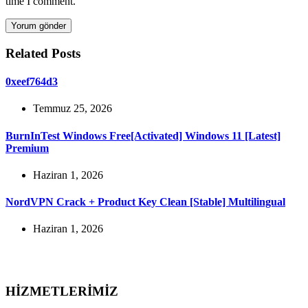
time I comment.
Yorum gönder
Related Posts
0xeef764d3
Temmuz 25, 2026
BurnInTest Windows Free[Activated] Windows 11 [Latest]
Premium
Haziran 1, 2026
NordVPN Crack + Product Key Clean [Stable] Multilingual
Haziran 1, 2026
HİZMETLERİMİZ