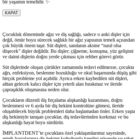
bir yaşamın temelidir. ✨
KAPAT
Çocukluk döneminde ağız ve diş sağlığı, sadece o anki dişler için
değil, ömür boyu sürecek sağlıklı bir ağız yapısının temeli açısından
çok büyük önem taşır. Süt dişleri, sanılanın aksine “nasıl olsa
düşecek” dişler değildir. Bu dişler; çiğneme, konuşma, yüz gelişimi
ve daimi dişlerin doğru yerde çıkması için rehber görevi görür.
Süt dişlerinde oluşan çürükler zamanında tedavi edilmezse, çocukta
ağrı, enfeksiyon, beslenme bozukluğu ve okul başarısında düşüş gibi
birçok probleme yol açabilir. Ayrıca erken kaybedilen süt dişleri,
alttan gelecek kalıcı dişler için yeterli alan bırakmaz ve ileride
çapraşıklık oluşmasına neden olur.
Çocukların düzenli diş fırçalama alışkanlığı kazanması, doğru
beslenmesi ve 6 ayda bir diş hekimi kontrolüne gitmesi, ileride
oluşabilecek büyük problemleri daha başlamadan önler. Erken yaşta
diş hekimiyle tanışan çocuklar, diş tedavilerinden korkmaz ve bu
alışkanlığı hayat boyu sürdürür.
İMPLANTDENT’te çocuklara özel yaklaşımlarımız sayesinde,
minik hastalarımız diş hekimi koltuğunda kendini güvende ve rahat