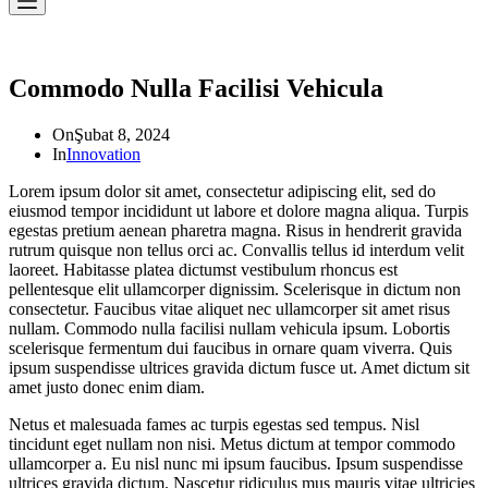
Commodo Nulla Facilisi Vehicula
On
Şubat 8, 2024
In
Innovation
Lorem ipsum dolor sit amet, consectetur adipiscing elit, sed do
eiusmod tempor incididunt ut labore et dolore magna aliqua. Turpis
egestas pretium aenean pharetra magna. Risus in hendrerit gravida
rutrum quisque non tellus orci ac. Convallis tellus id interdum velit
laoreet. Habitasse platea dictumst vestibulum rhoncus est
pellentesque elit ullamcorper dignissim. Scelerisque in dictum non
consectetur. Faucibus vitae aliquet nec ullamcorper sit amet risus
nullam. Commodo nulla facilisi nullam vehicula ipsum. Lobortis
scelerisque fermentum dui faucibus in ornare quam viverra. Quis
ipsum suspendisse ultrices gravida dictum fusce ut. Amet dictum sit
amet justo donec enim diam.
Netus et malesuada fames ac turpis egestas sed tempus. Nisl
tincidunt eget nullam non nisi. Metus dictum at tempor commodo
ullamcorper a. Eu nisl nunc mi ipsum faucibus. Ipsum suspendisse
ultrices gravida dictum. Nascetur ridiculus mus mauris vitae ultricies