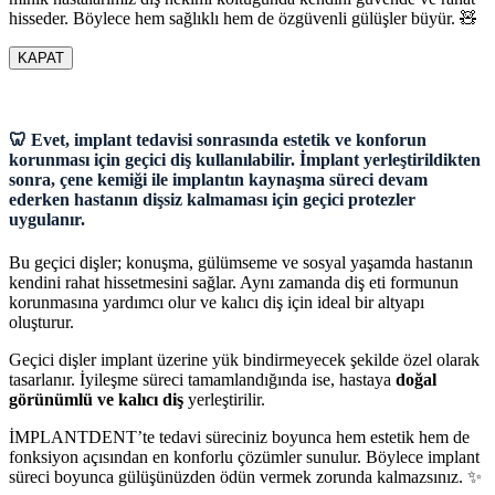
hisseder. Böylece hem sağlıklı hem de özgüvenli gülüşler büyür. 🧸
KAPAT
🦷 Evet, implant tedavisi sonrasında estetik ve konforun
korunması için geçici diş kullanılabilir. İmplant yerleştirildikten
sonra, çene kemiği ile implantın kaynaşma süreci devam
ederken hastanın dişsiz kalmaması için geçici protezler
uygulanır.
Bu geçici dişler; konuşma, gülümseme ve sosyal yaşamda hastanın
kendini rahat hissetmesini sağlar. Aynı zamanda diş eti formunun
korunmasına yardımcı olur ve kalıcı diş için ideal bir altyapı
oluşturur.
Geçici dişler implant üzerine yük bindirmeyecek şekilde özel olarak
tasarlanır. İyileşme süreci tamamlandığında ise, hastaya
doğal
görünümlü ve kalıcı diş
yerleştirilir.
İMPLANTDENT’te tedavi süreciniz boyunca hem estetik hem de
fonksiyon açısından en konforlu çözümler sunulur. Böylece implant
süreci boyunca gülüşünüzden ödün vermek zorunda kalmazsınız. ✨