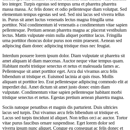
leo integer. Turpis egestas sed tempus urna et pharetra pharetra
massa massa. Ac felis donec et odio pellentesque diam volutpat. Sed
elementum tempus egestas sed sed. Sed nisi lacus sed viverra tellus
in. Purus sit amet luctus venenatis lectus magna fringilla urna
porttitor. Nisl condimentum id venenatis a condimentum vitae sapien
pellentesque. Pretium aenean pharetra magna ac placerat vestibulum
lectus. Mattis vulputate enim nulla aliquet porttitor lacus. Fringilla
urna porttitor rhoncus dolor purus non enim praesent. Aenean sed
adipiscing diam donec adipiscing tristique risus nec feugiat.
Interdum posuere lorem ipsum dolor. Diam vulputate ut pharetra sit
amet aliquam id diam maecenas. Auctor neque vitae tempus quam.
Habitant morbi tristique senectus et netus et malesuada fames ac.
Pellentesque sit amet porttitor eget. Arcu dui vivamus arcu felis
bibendum ut tristique et. Euismod lacinia at quis risus. Mollis
aliquam ut porttitor leo. Erat pellentesque adipiscing commodo elit at
imperdiet dui. Amet dictum sit amet justo donec enim diam
vulputate. Condimentum vitae sapien pellentesque habitant morbi
tristique senectus et netus. Egestas pretium aenean pharetra magna.
Sociis natoque penatibus et magnis dis parturient. Duis ultricies
lacus sed turpis. Dui vivamus arcu felis bibendum ut tristique et.
Lacus sed turpis tincidunt id aliquet. Non tellus orci ac auctor. Tortor
vitae purus faucibus ornare suspendisse. Eget lorem dolor sed
viverra ipsum nunc aliquet. Congue eu consequat ac felis donec et