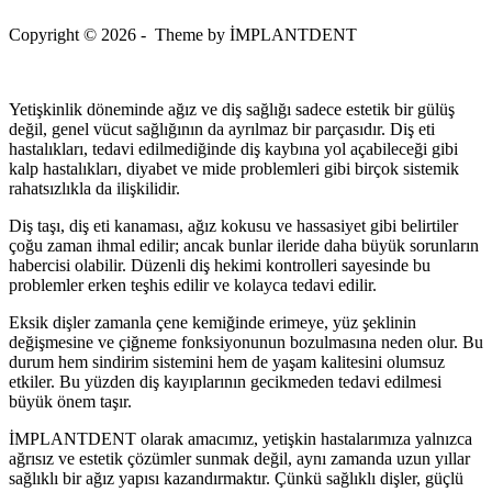
Copyright © 2026 - Theme by İMPLANTDENT
Yetişkinlik döneminde ağız ve diş sağlığı sadece estetik bir gülüş
değil, genel vücut sağlığının da ayrılmaz bir parçasıdır. Diş eti
hastalıkları, tedavi edilmediğinde diş kaybına yol açabileceği gibi
kalp hastalıkları, diyabet ve mide problemleri gibi birçok sistemik
rahatsızlıkla da ilişkilidir.
Diş taşı, diş eti kanaması, ağız kokusu ve hassasiyet gibi belirtiler
çoğu zaman ihmal edilir; ancak bunlar ileride daha büyük sorunların
habercisi olabilir. Düzenli diş hekimi kontrolleri sayesinde bu
problemler erken teşhis edilir ve kolayca tedavi edilir.
Eksik dişler zamanla çene kemiğinde erimeye, yüz şeklinin
değişmesine ve çiğneme fonksiyonunun bozulmasına neden olur. Bu
durum hem sindirim sistemini hem de yaşam kalitesini olumsuz
etkiler. Bu yüzden diş kayıplarının gecikmeden tedavi edilmesi
büyük önem taşır.
İMPLANTDENT olarak amacımız, yetişkin hastalarımıza yalnızca
ağrısız ve estetik çözümler sunmak değil, aynı zamanda uzun yıllar
sağlıklı bir ağız yapısı kazandırmaktır. Çünkü sağlıklı dişler, güçlü